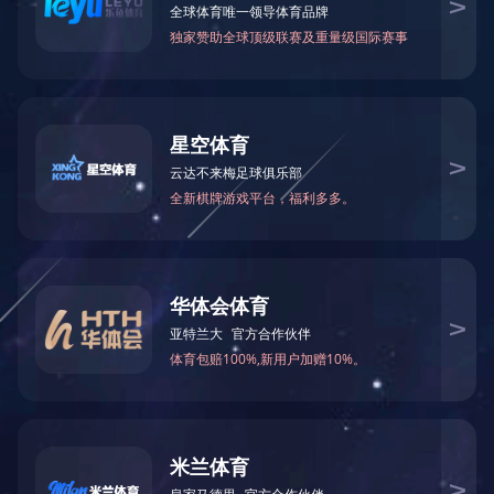
超薄平台桌面型
平台桌面型分割器
三轴分割器
凸缘升降型分割器
凸缘型分割器
心轴升降型分割器
心轴型分割器
口罩机分割器
四轴转台