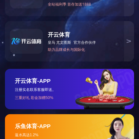
入力轴最大弯曲
入力轴最大扭
2
入力轴的GD
（
定位分割精
重量
2
注:入力轴的GD
是
注:C1至C5数值是