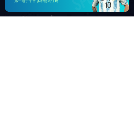
上一条:
180DT分割器
45DS分割器