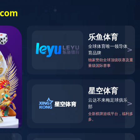
0755-29673755
2251952937@qq.com
行业知识
联系我们