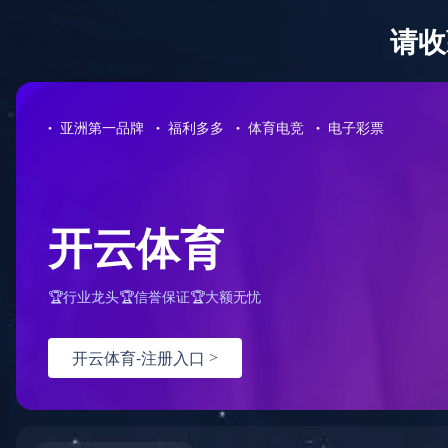
星空网页版登录入口
关于我们
公司
留言反馈