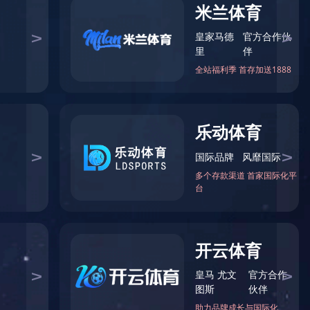
星空网页版登录入口
>
公司产品
>
平台桌面型分割器