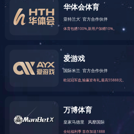
250D
公司产品
超薄平台桌面型
平台桌面型分割器
三轴分割器
凸缘升降型分割器