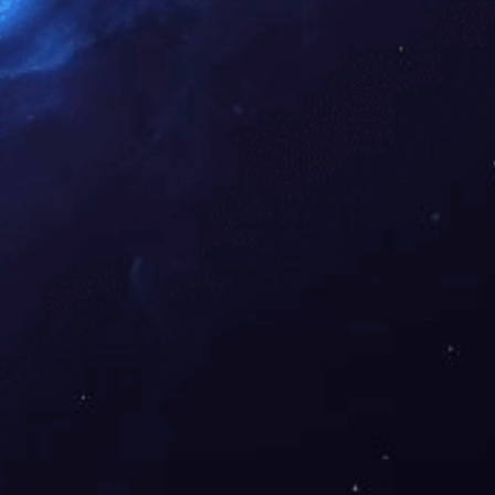
垂直径向压力，在输出端有一凸起固定
、气管路置于空心孔内，此系列机种广
单位
数值
kgf
1500
kgf
1800
kgf-m
参考力矩表
kgf
1900
kgf
2250
kgf-m
670
2
0.86
gf-m
sec
±30
kg
450