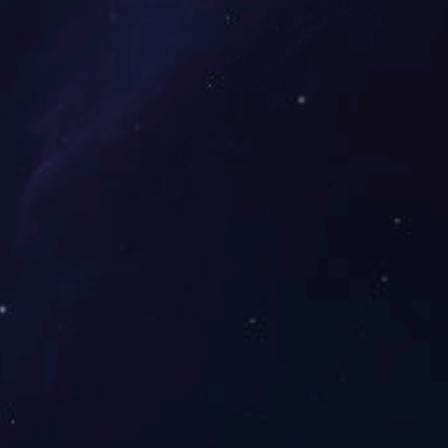
的GD
是在停留范围内的数值。
C5数值是达到安全系数=2时的数值。