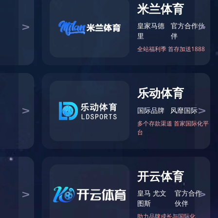
星空网页版登录入口
> 品质保证
疑虑不准出厂，赢得了客户的高度信赖。