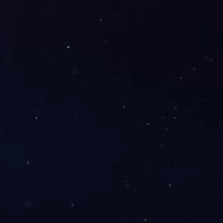
轮分割器及精密机械凸轮的制造企业。