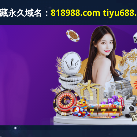
产品
凸轮分割器
图纸下载
新闻动态