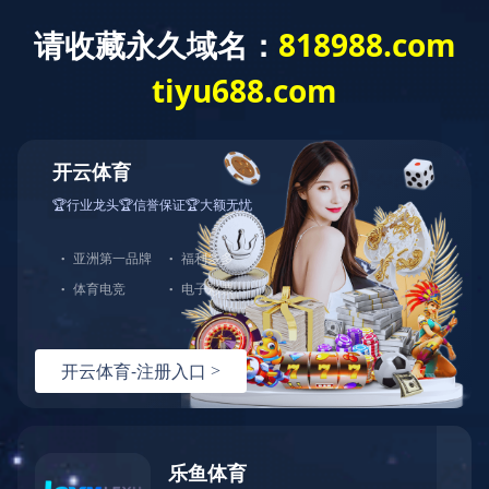
星空网页版登录入口
关于我们
公司产品
凸轮分
留言反馈
80DFN分割器
公司产品