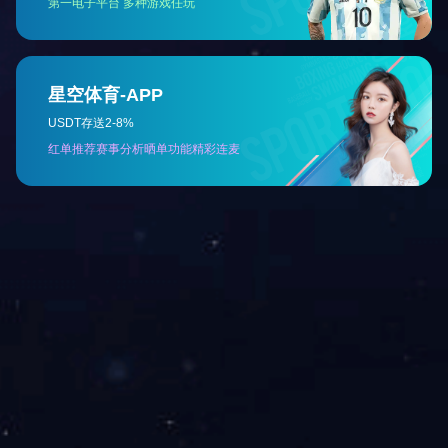
上一条:
45DF分割器
80DF分割器
70DA分割器