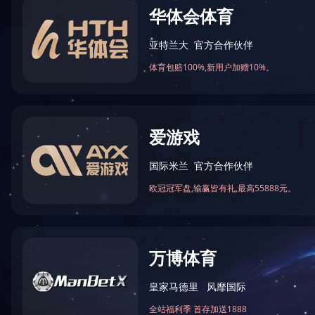
180D
公司产品
超薄平台桌面型
平台桌面型分割器
三轴分割器
凸缘升降型分割器