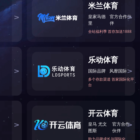
星空网页版登录入口
>
公司产品
>
凸缘型分割器