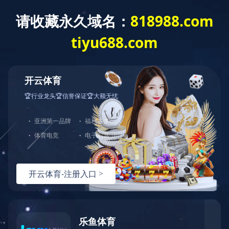
星空网页版登录入口
关于我们
公司产品
凸轮分
留言反馈
心轴型分割器-1
公司产品