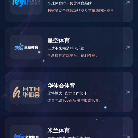
超薄平台桌面型
平台桌面型分割器
三轴分割器
凸缘升降型分割器
凸缘型分割器
心轴升降型分割器
心轴型分割器
口罩机分割器
四轴转台